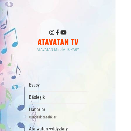
ATAVATAN TV
ATAVATAN MEDIA TOPARY
Esasy
Bäsleşik
Habarlar
Gündelik täzelikler
Ata watan ýyldyzlary