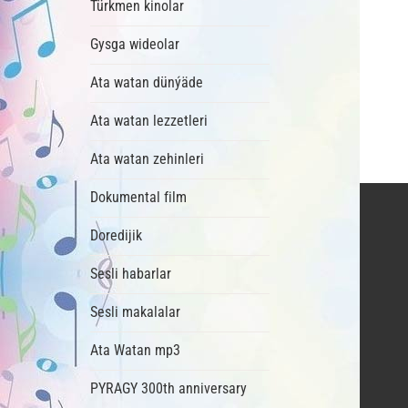
Türkmen kinolar
Gysga wideolar
Ata watan dünýäde
Ata watan lezzetleri
Ata watan zehinleri
Dokumental film
Doredijik
Sesli habarlar
Sesli makalalar
Ata Watan mp3
PYRAGY 300th anniversary