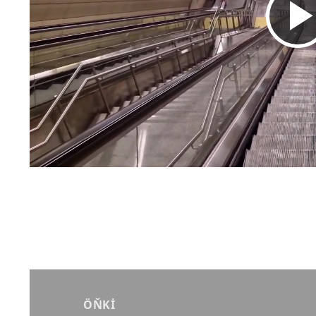
Yazı
gezinmesi
ÖŇKI