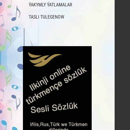
ÝAKYMLY ÝATLAMALAR
TASLI TULEGENOW