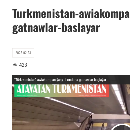
Turkmenistan-awiakompa
gatnawlar-baslayar
2023-02-23
423
“Türkmenistan” awiakompaniýasy_ Londona gatnawlar başlaýar