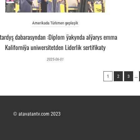
Amerikada Türkmen gepleşik
tardyş dabarasyndan :Diplom ÿakynda alÿarys emma
Kaliforniÿa uniwersitetden Liderlik sertifikaty
2025-06-01
…
1
2
3
©
atavatantv.com 2023