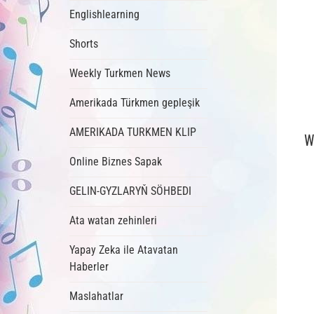
Englishlearning
Shorts
Weekly Turkmen News
Amerikada Türkmen gepleşik
AMERIKADA TURKMEN KLIP
W
Online Biznes Sapak
GELIN-GYZLARYŇ SÖHBEDI
Ata watan zehinleri
Yapay Zeka ile Atavatan
Haberler
Maslahatlar