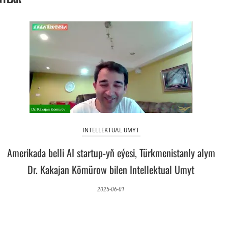
INTELLEKTUAL UMYT
Amerikada belli AI startup-yň eýesi, Türkmenistanly alym
Dr. Kakajan Kömürow bilen Intellektual Umyt
2025-06-01