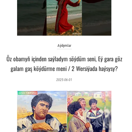
Aýdymlar
Öz obamyň içinden saýladym söýdüm seni, Eý gara göz
galam gaş köýdürme meni / 2 Wersiýada haýsysy?
2025-06-01