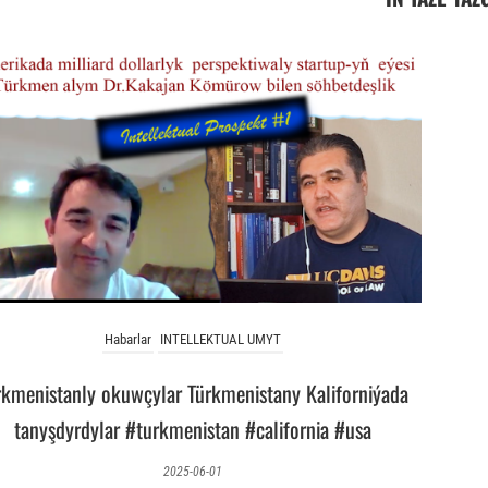
Habarlar
INTELLEKTUAL UMYT
rkmenistanly okuwçylar Türkmenistany Kaliforniýada
tanyşdyrdylar #turkmenistan #california #usa
2025-06-01