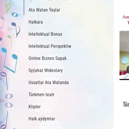
Ata Watan Ýaşlar
Halkara
Intellektual Bonus
Intellektual Perspektiw
Online Biznes Sapak
Syýahat Wideolary
Ussatlar Ata Watanda
Türkmen teatr
Tü
Klipler
Halk aýdymlar