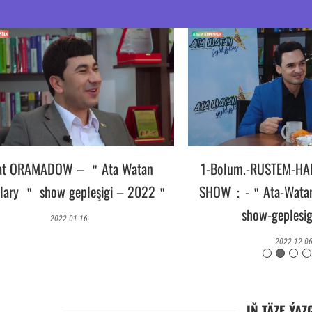
TÄZE ÝYL
1-Bolum.-RUSTEM-HALLYYEW-BILEN-
TILSIMLE
SHOW：-＂Ata-Watan-Yyldyzlary＂-
2＂
LEZZET
show-geplesigi-2021
2022-12-06
IŇ TÄZE ÝAZ