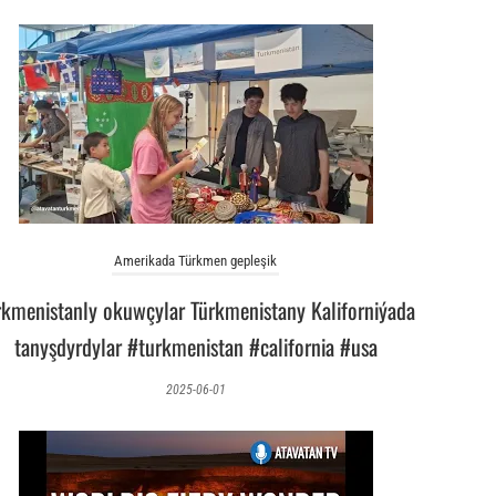
Amerikada Türkmen gepleşik
rkmenistanly okuwçylar Türkmenistany Kaliforniýada
tanyşdyrdylar #turkmenistan #california #usa
2025-06-01