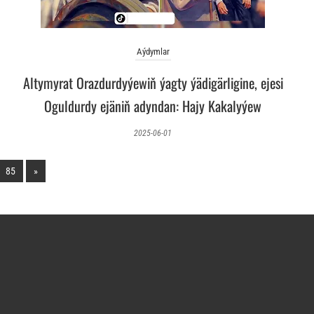
Aýdymlar
Altymyrat Orazdurdyýewiň ýagty ýädigärligine, ejesi
Oguldurdy ejäniň adyndan: Hajy Kakalyýew
2025-06-01
85
»