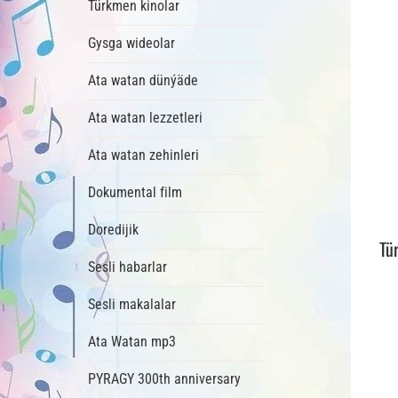
Türkmen kinolar
Gysga wideolar
Ata watan dünýäde
Ata watan lezzetleri
Ata watan zehinleri
Dokumental film
Doredijik
Tü
Sesli habarlar
Sesli makalalar
Ata Watan mp3
PYRAGY 300th anniversary