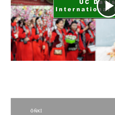
Yazı
gezinmesi
ÖŇKI