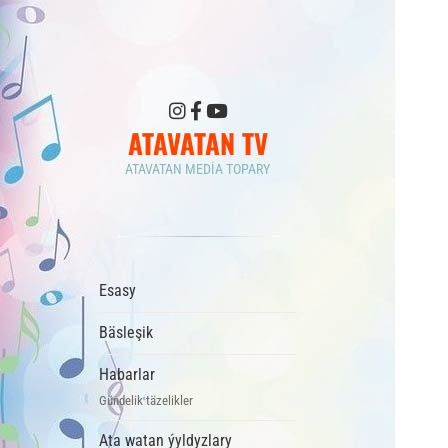
ATAVATAN TV
ATAVATAN MEDIA TOPARY
Esasy
Bäsleşik
Habarlar
Gündelik täzelikler
Ata watan ýyldyzlary