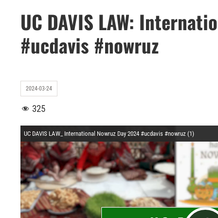
UC DAVIS LAW: Internati
#ucdavis #nowruz
2024-03-24
325
UC DAVIS LAW_ International Nowruz Day 2024 #ucdavis #nowruz (1)