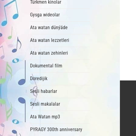
Türkmen kinolar
Gysga wideolar
Ata watan dünýäde
Ata watan lezzetleri
Ata watan zehinleri
Dokumental film
Doredijik
Sesli habarlar
Sesli makalalar
Ata Watan mp3
PYRAGY 300th anniversary