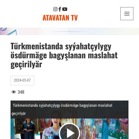
ATAVATAN TV
MENU
AND
WIDGETS
Türkmenistanda syýahatçylygy
ösdürmäge bagyşlanan maslahat
geçirilyär
2024-05-07
348
Türkmenistanda syýahatçylygy ösdürmäge bagyşlanan maslahat
geçirilyär
V