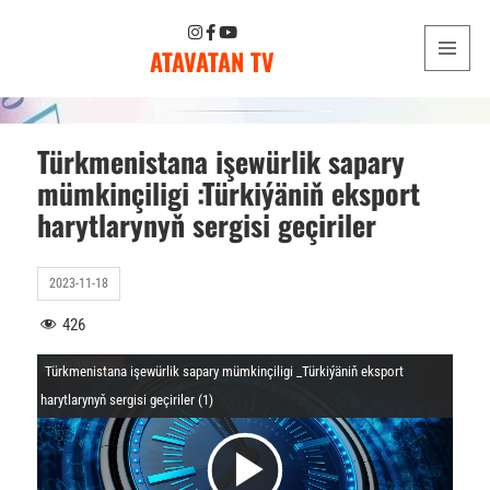
ATAVATAN TV
MENU
AND
WIDGETS
Türkmenistana işewürlik sapary
mümkinçiligi :Türkiýäniň eksport
harytlarynyň sergisi geçiriler
2023-11-18
426
Türkmenistana işewürlik sapary mümkinçiligi _Türkiýäniň eksport
harytlarynyň sergisi geçiriler (1)
V