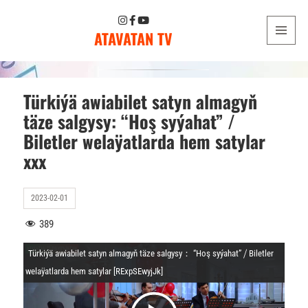
ATAVATAN TV
MENU
AND
WIDGETS
Türkiýä awiabilet satyn almagyň
täze salgysy: “Hoş syýahat” /
Biletler welaÿatlarda hem satylar
xxx
2023-02-01
389
Türkiýä awiabilet satyn almagyň täze salgysy： “Hoş syýahat” ⧸ Biletler
welaÿatlarda hem satylar [RExpSEwyjJk]