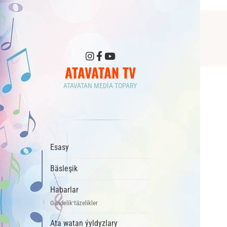
ATAVATAN TV
ATAVATAN MEDIA TOPARY
Esasy
Bäsleşik
Habarlar
Gündelik täzelikler
Ata watan ýyldyzlary