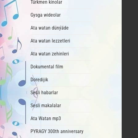
Türkmen kinolar
Gysga wideolar
Ata watan dünýäde
Ata watan lezzetleri
Ata watan zehinleri
Dokumental film
Doredijik
Sesli habarlar
Sesli makalalar
Ata Watan mp3
PYRAGY 300th anniversary