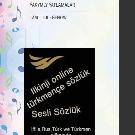
ÝAKYMLY ÝATLAMALAR
TASLI TULEGENOW