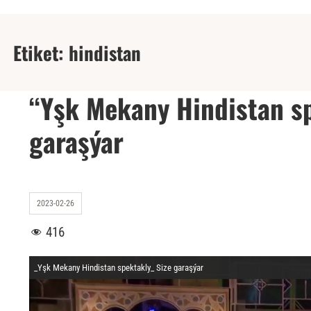
Etiket:
hindistan
“Yşk Mekany Hindistan sp
garaşýar
2023-02-26
416
_Yşk Mekany Hindistan spektakly_ Size garaşýar