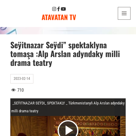
ATAVATAN TV
MENU
AND
WIDGETS
Seÿitnazar Seÿdi” spektaklyna
tomaşa :Alp Arslan adyndaky milli
drama teatry
2023-02-14
710
_SEŸITNAZAR SEŸDI_ SPEKTAKLY _ Türkmenistanyň Alp Arslan adyndaky
milli drama teatry
V