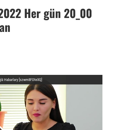
 2022 Her gün 20_00
tan
ünýä Habarlary [szwm8FOte3Q]