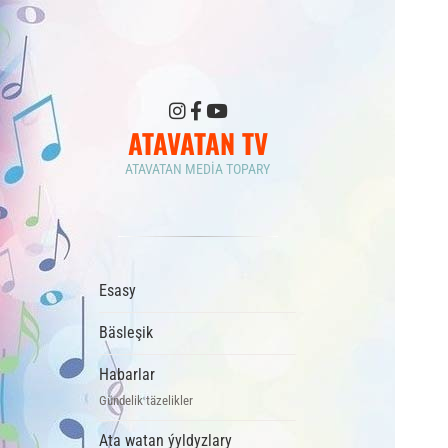
ATAVATAN TV
ATAVATAN MEDIA TOPARY
Esasy
Bäsleşik
Habarlar
Gündelik täzelikler
Ata watan ýyldyzlary