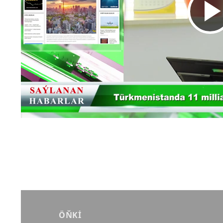
Yazı
gezinmesi
ÖŇKI