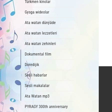
Türkmen kinolar
Gysga wideolar
Ata watan dünýäde
Ata watan lezzetleri
Ata watan zehinleri
Dokumental film
Doredijik
Sesli habarlar
Sesli makalalar
Ata Watan mp3
PYRAGY 300th anniversary