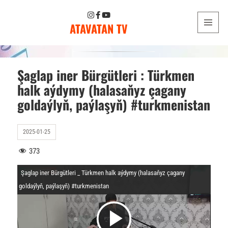
ATAVATAN TV
MENU
AND
WIDGETS
Şaglap iner Bürgütleri : Türkmen
halk aýdymy (halasaňyz çagany
goldaýlyň, paýlaşyň) #turkmenistan
2025-01-25
373
Şaglap iner Bürgütleri _ Türkmen halk aýdymy (halasaňyz çagany
goldaýlyň, paýlaşyň) #turkmenistan
V