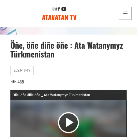
ATAVATAN TV
MENU
AND
WIDGETS
Öñe, öñe diñe öñe : Ata Watanymyz
Türkmenistan
2023-10-19
488
Öñe, öñe diñe öñe _ Ata Watanymyz Türkmenistan
V