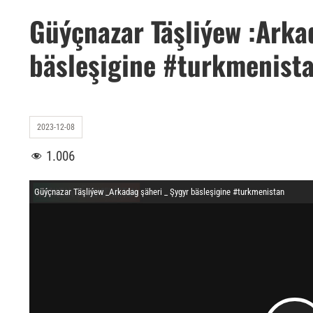
Güýçnazar Täşliýew :Arka
bäsleşigine #turkmenist
2023-12-08
1.006
Güýçnazar Täşliýew _Arkadag şäheri _ Şygyr bäsleşigine #turkmenistan