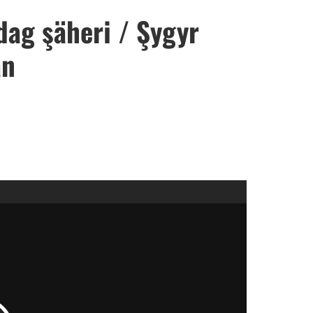
dag şäheri / Şygyr
an