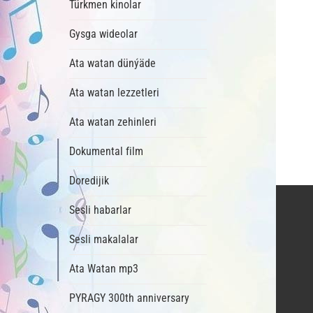
Türkmen kinolar
Gysga wideolar
Ata watan dünýäde
Ata watan lezzetleri
Ata watan zehinleri
Dokumental film
Doredijik
Sesli habarlar
Sesli makalalar
Ata Watan mp3
PYRAGY 300th anniversary