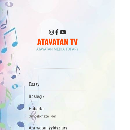
ATAVATAN TV
ATAVATAN MEDIA TOPARY
Esasy
Bäsleşik
Habarlar
Gündelik täzelikler
Ata watan ýyldyzlary