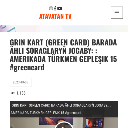
ATAVATAN TV
MENU
AND
WIDGETS
GRIN KART (GREEN CARD) BARADA
ÄHLI SORAGLARYŇ JOGABY: :
AMERIKADA TÜRKMEN GEPLEŞIK 15
#greencard
2023-10-03
1.136
GRIN KART (GREEN CARD) BARADA ÄHLI SORAGLARYŇ JOGABY_ _
AMERIKADA TÜRKMEN GEPLEŞIK 15 #greencard