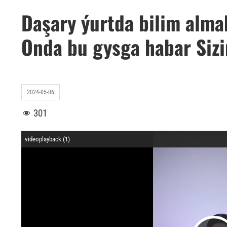
Daşary ýurtda bilim almak
Onda bu gysga habar Sizi
2024-05-06
301
videoplayback (1)