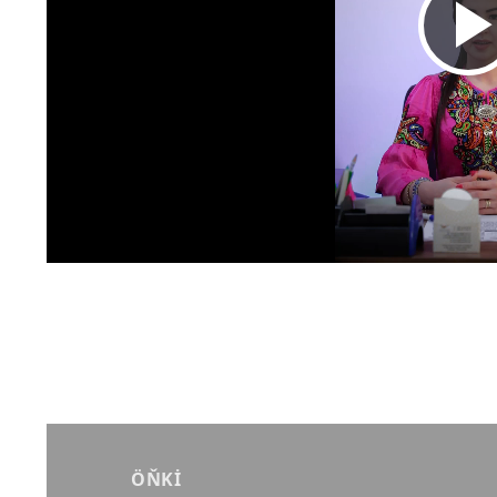
Yazı
gezinmesi
ÖŇKI