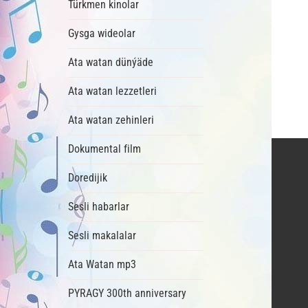
Türkmen kinolar
Gysga wideolar
Ata watan dünýäde
Ata watan lezzetleri
Ata watan zehinleri
Dokumental film
Doredijik
Sesli habarlar
Sesli makalalar
Ata Watan mp3
PYRAGY 300th anniversary