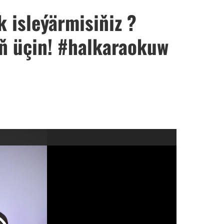
 isleýärmisiňiz ?
ň üçin! #halkaraokuw