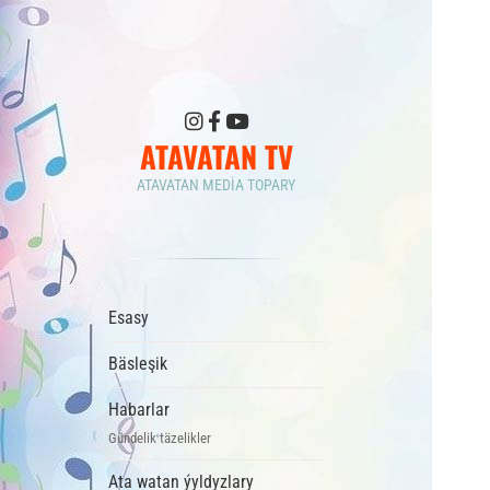
ATAVATAN TV
ATAVATAN MEDIA TOPARY
Esasy
Bäsleşik
Habarlar
Gündelik täzelikler
Ata watan ýyldyzlary