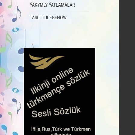
ÝAKYMLY ÝATLAMALAR
TASLI TULEGENOW