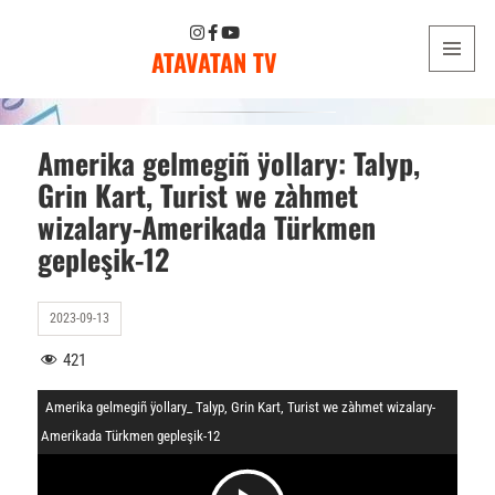
ATAVATAN TV
MENU
AND
WIDGETS
Amerika gelmegiñ ÿollary: Talyp,
Grin Kart, Turist we zàhmet
wizalary-Amerikada Türkmen
gepleşik-12
2023-09-13
421
Amerika gelmegiñ ÿollary_ Talyp, Grin Kart, Turist we zàhmet wizalary-
Amerikada Türkmen gepleşik-12