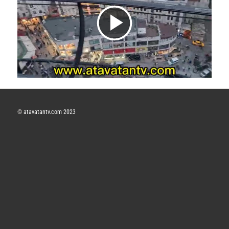
V
i
d
©
atavatantv.com 2023
e
o
y