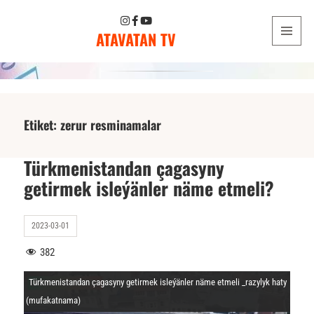
ATAVATAN TV
MENU
AND
WIDGETS
Etiket:
zerur resminamalar
Türkmenistandan çagasyny
getirmek isleýänler näme etmeli?
2023-03-01
382
Türkmenistandan çagasyny getirmek isleýänler näme etmeli _razylyk haty
(mufakatnama)