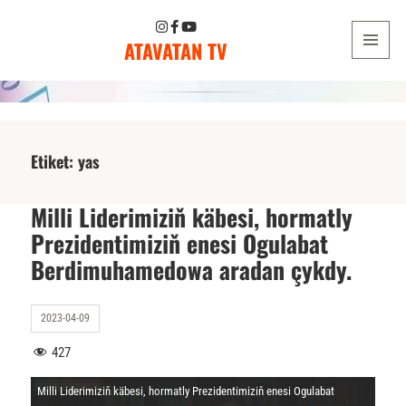
ATAVATAN TV
MENU
AND
WIDGETS
Etiket:
yas
Milli Liderimiziň käbesi, hormatly
Prezidentimiziň enesi Ogulabat
Berdimuhamedowa aradan çykdy.
2023-04-09
427
Milli Liderimiziň käbesi, hormatly Prezidentimiziň enesi Ogulabat