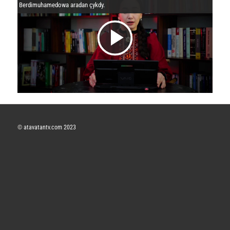
Berdimuhamedowa aradan çykdy.
V
i
d
©
atavatantv.com 2023
e
o
y