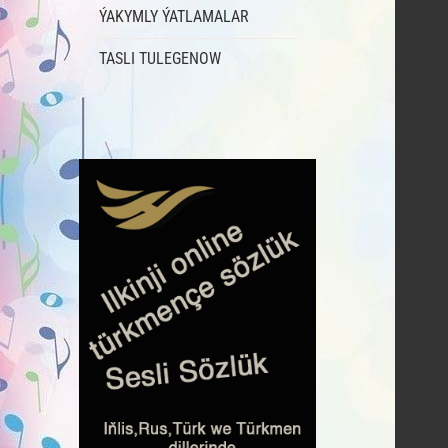
ÝAKYMLY ÝATLAMALAR
TASLI TULEGENOW