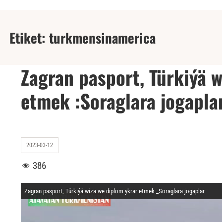
Etiket:
turkmensinamerica
Zagran pasport, Türkiýä 
etmek :Soraglara jogapla
2023-03-12
386
Zagran pasport, Türkiýä wiza we diplom ykrar etmek _Soraglara jogaplar