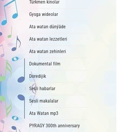
Türkmen kinolar
Gysga wideolar
Ata watan dünýäde
Ata watan lezzetleri
Ata watan zehinleri
Dokumental film
Doredijik
Sesli habarlar
Sesli makalalar
Ata Watan mp3
PYRAGY 300th anniversary