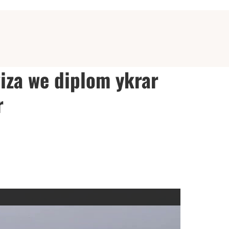
wiza we diplom ykrar
r