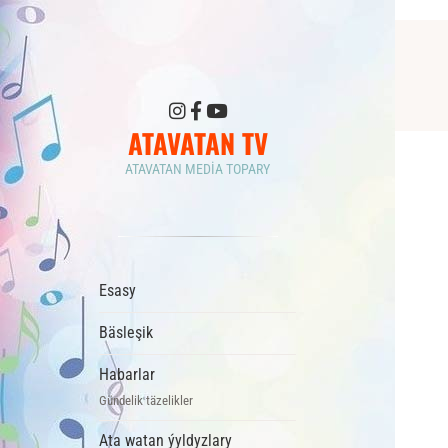
ATAVATAN TV
ATAVATAN MEDIA TOPARY
Esasy
Bäsleşik
Habarlar
Gündelik täzelikler
Ata watan ýyldyzlary