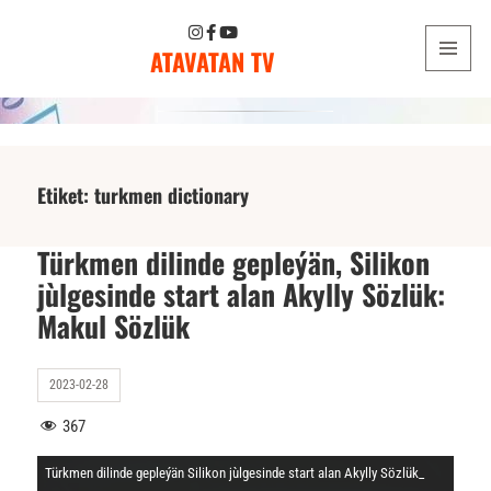
ATAVATAN TV
MENU
AND
WIDGETS
Etiket:
turkmen dictionary
Türkmen dilinde gepleýän, Silikon
jùlgesinde start alan Akylly Sözlük:
Makul Sözlük
2023-02-28
367
Türkmen dilinde gepleýän Silikon jùlgesinde start alan Akylly Sözlük_