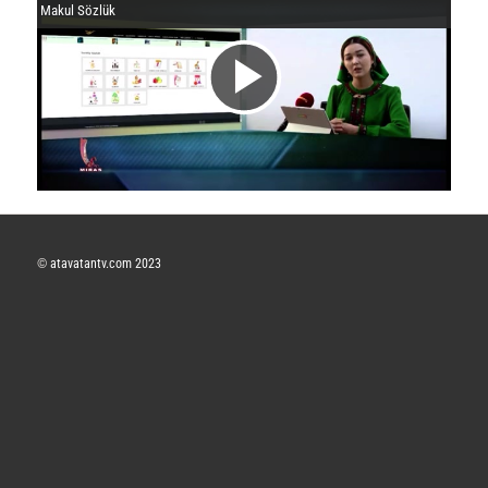
Makul Sözlük
V
i
d
©
atavatantv.com 2023
e
o
y