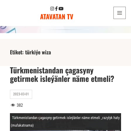
ATAVATAN TV
MENU
AND
WIDGETS
Etiket:
türkiýe wiza
Türkmenistandan çagasyny
getirmek isleýänler näme etmeli?
2023-03-01
382
Türkmenistandan çagasyny getirmek isleýänler näme etmeli _razylyk haty
(mufakatnama)