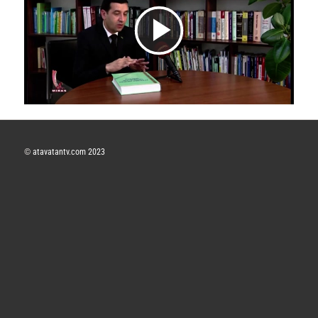
V
i
d
©
atavatantv.com 2023
e
o
y