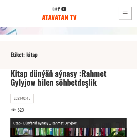
ATAVATAN TV
MENU
AND
WIDGETS
Etiket:
kitap
Kitap dünýäň aýnasy :Rahmet
Gylyjow bilen söhbetdeşlik
2023-02-15
623
Kitap - Dünýäniň aynasy _ Rahmet Gylyjow