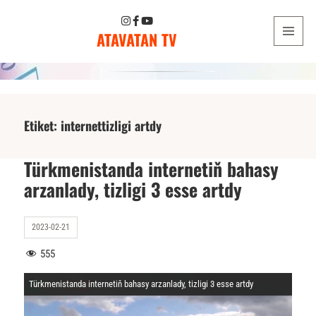
ATAVATAN TV
MENU
AND
WIDGETS
Etiket:
internettizligi artdy
Türkmenistanda internetiň bahasy
arzanlady, tizligi 3 esse artdy
2023-02-21
555
Türkmenistanda internetiň bahasy arzanlady, tizligi 3 esse artdy