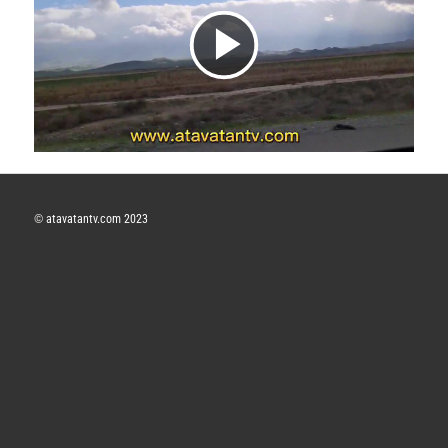
V
i
d
©
atavatantv.com 2023
e
o
y