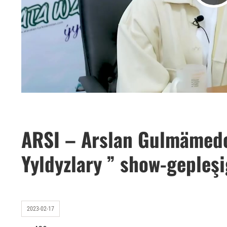
ARSI – Arslan Gulmämedo
Yyldyzlary ” show-gepleşi
2023-02-17