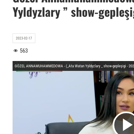
Yyldyzlary ” show-gepleşi
2023-02-17
563
GÖZEL ANNAMUHAMMEDOWA - (_Ata Watan Yyldyzlary _ show-gepleşigi - 202