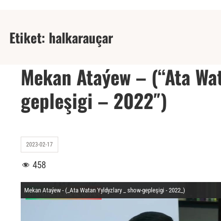
Etiket:
halkarauçar
Mekan Ataýew – (“Ata Wat
gepleşigi – 2022″)
2023-02-17
458
Mekan Ataýew - (_Ata Watan Yyldyzlary _ show-gepleşigi - 2022_)