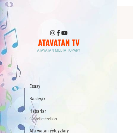
ATAVATAN TV
ATAVATAN MEDIA TOPARY
Esasy
Bäsleşik
Habarlar
Gündelik täzelikler
Ata watan ýyldyzlary