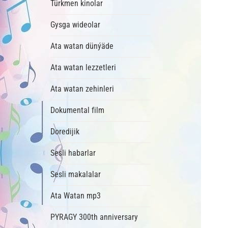
Türkmen kinolar
Gysga wideolar
Ata watan dünýäde
Ata watan lezzetleri
Ata watan zehinleri
Dokumental film
Doredijik
Sesli habarlar
Sesli makalalar
Ata Watan mp3
PYRAGY 300th anniversary