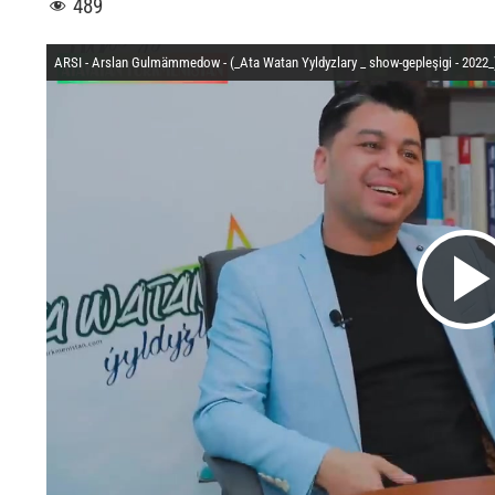
489
ARSI - Arslan Gulmämmedow - (_Ata Watan Yyldyzlary _ show-gepleşigi - 2022_