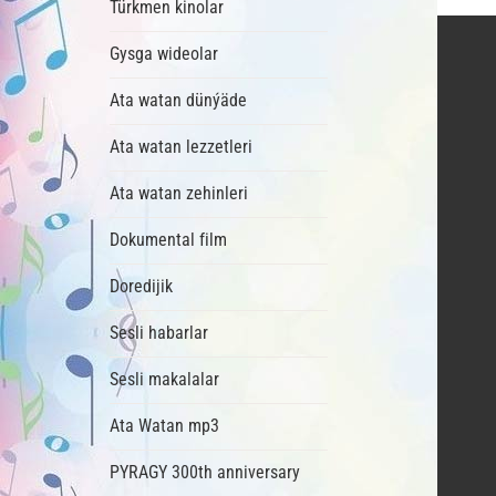
Türkmen kinolar
Gysga wideolar
Ata watan dünýäde
Ata watan lezzetleri
Ata watan zehinleri
Dokumental film
Doredijik
Sesli habarlar
Sesli makalalar
Ata Watan mp3
PYRAGY 300th anniversary