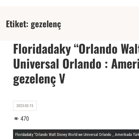
Etiket:
gezelenç
Floridadaky “Orlando Wal
Universal Orlando : Ame
gezelenç V
2023-02-15
470
Floridadaky “Orlando Walt Disney World we Universal Orlando _ Amerikada Tür