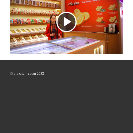
V
i
d
©
atavatantv.com 2023
e
o
y