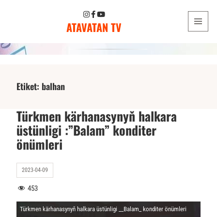
ATAVATAN TV
MENU
AND
WIDGETS
Etiket:
balhan
Türkmen kärhanasynyň halkara
üstünligi :”Balam” konditer
önümleri
2023-04-09
453
Türkmen kärhanasynyň halkara üstünligi __Balam_ konditer önümleri