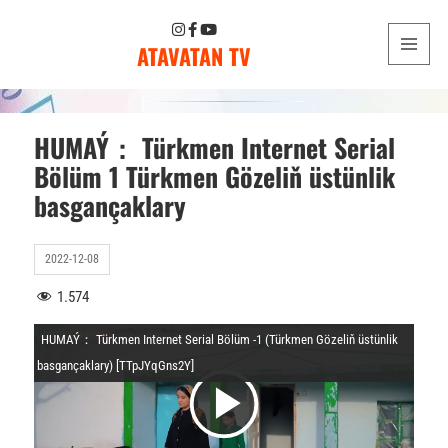
ATAVATAN TV
MENU
AND
WIDGETS
HUMAÝ： Türkmen Internet Serial
Bölüm 1 Türkmen Gözeliň üstünlik
basgançaklary
2022-12-08
1.574
HUMAÝ： Türkmen Internet Serial Bölüm -1 (Türkmen Gözeliň üstünlik
basgançaklary) [TTpJYqGns2Y]
V