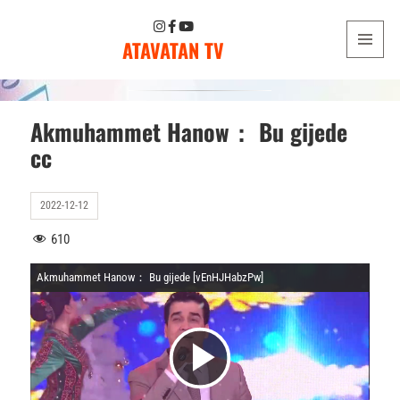
ATAVATAN TV
MENU
AND
WIDGETS
Akmuhammet Hanow： Bu gijede
cc
2022-12-12
610
Akmuhammet Hanow： Bu gijede [vEnHJHabzPw]
V